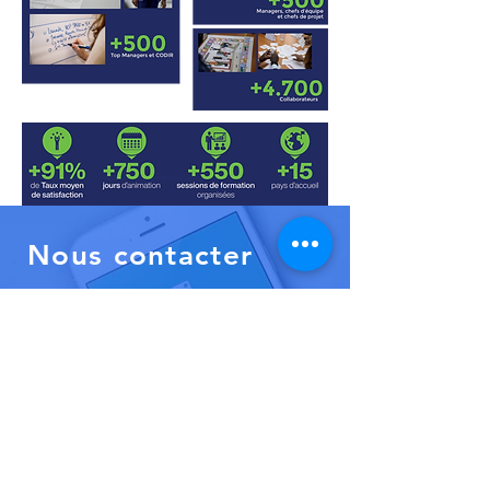
Nous contacter
E-mail
infos@focussarl.com
Téléphone
+225 27 20 27 47 61
+229 66 58 57 52
+237 677 55 05 77