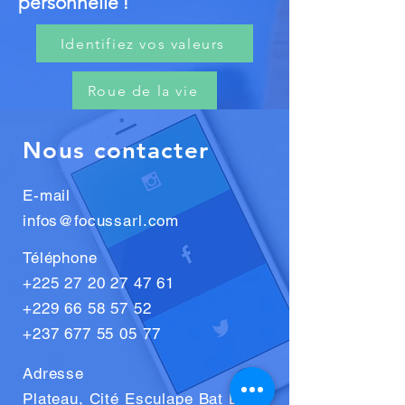
personnelle !
Identifiez vos valeurs
Roue de la vie
Nous contacter
E-mail
infos@focussarl.com
Téléphone
+225 27 20 27 47 61
+229 66 58 57 52
+237 677 55 05 77
Adresse
Plateau, Cité Esculape Bat B2