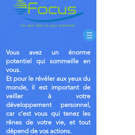
Vous avez un énorme
potentiel qui sommeille en
vous.
Et pour le révéler aux yeux du
monde, il est important de
veiller à votre
développement personnel,
car c’est vous qui tenez les
rênes de votre vie, et tout
dépend de vos actions.