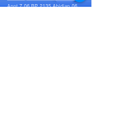
Appt 7 06 BP 2135 Abidjan 06
Abidjan, Côte d'Ivoire
Envoyer
Conditions générales de vente
Mentions légales